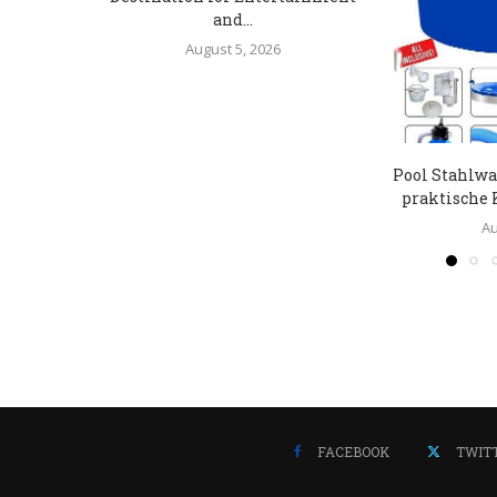
and...
August 5, 2026
Pool Stahlwa
praktische 
Au
FACEBOOK
TWIT