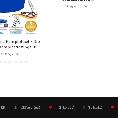
August 5, 2026
nd Komplettset – Die
Komplettlösung für...
gust 5, 2026
TER
INSTAGRAM
PINTEREST
TUMBLR