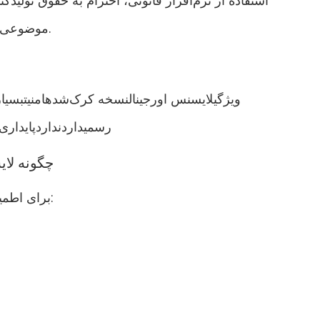
استفاده از نرم‌افزار قانونی، احترام به حقوق تولی
موضوعی که برای شرکت‌ها و سازمان‌ها اهمیت زیادی دارد.
ویژگیلایسنس اورجینالنسخه کرک‌شدهامنیتبسیار ب
رسمیداردنداردپایداری س
چگونه لا
برای اطمینان از اصل بودن لایسنس، به موارد زیر توجه کنید: